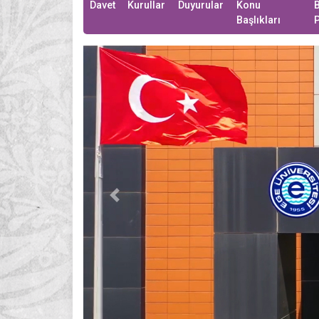
(current)
Davet
Kurullar
Duyurular
Konu
B
Başlıkları
Previous