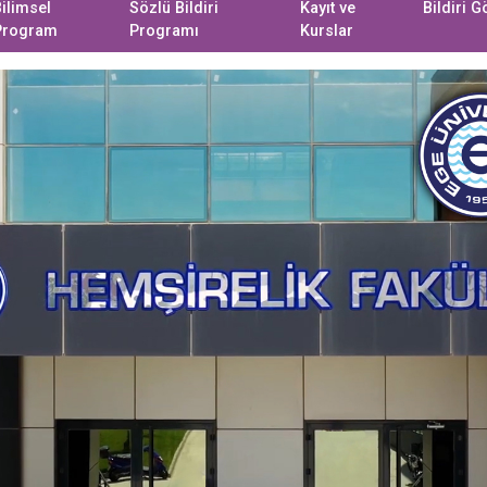
ilimsel
Sözlü Bildiri
Kayıt ve
Bildiri 
Program
Programı
Kurslar