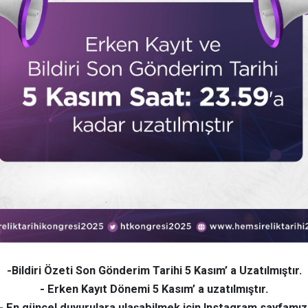
-Bildiri Özeti Son Gönderim Tarihi 5 Kasım’ a Uzatılmıştır.
- Erken Kayıt Dönemi 5 Kasım’ a uzatılmıştır.
- En güncel duyurulara ulaşabilmek için Instagram sayfamız