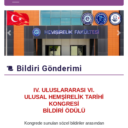
Previous
Next
Bildiri Gönderimi
IV. ULUSLARARASI VI.
ULUSAL HEMŞİRELİK TARİHİ
KONGRESİ
BİLDİRİ ÖDÜLÜ
Kongrede sunulan sözel bildiriler arasından